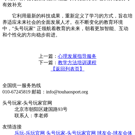
有效补充
它利用最新的科技成果，重新定义了学习的方式，旨在培
养适应未来社会的全面发展人才。在不断变化的教育环境
中，"头号玩家" 正领航着教育的未来，朝着更加智能、互动
和个性化的方向稳步前进。
上一篇：
心理发展指导服务
下一篇：
教学方法培训课程
【返回列表页】
全国统一服务热线
010-67245819
邮箱：info@touhaosport.org
头号玩家-头号玩家官网
北京市朝阳区建国路93号
联系人：李老师
友情连接
乐玩-乐玩官网
头号玩家-头号玩家官网
球友会-球友会体