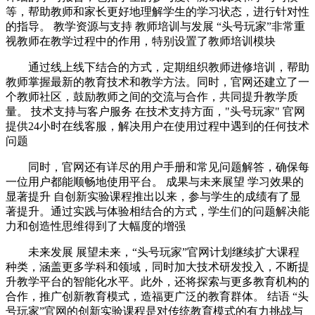
等，帮助教师和家长更好地理解学生的学习状态，进行针对性
的指导。 教学资源与支持 教师培训与发展 “头号玩家”非常重
视教师在教学过程中的作用，特别设置了教师培训模块
通过线上线下结合的方式，定期组织教师进修培训，帮助
教师掌握最新的教育技术和教学方法。同时，官网还建立了一
个教师社区，鼓励教师之间的交流与合作，共同提升教学质
量。 技术支持与客户服务 在技术支持方面，"头号玩家" 官网
提供24小时在线客服，解决用户在使用过程中遇到的任何技术
问题
同时，官网还有详尽的用户手册和常见问题解答，确保每
一位用户都能顺畅地使用平台。 成果与未来展望 学习效果的
显著提升 自创新实验课程推出以来，参与学生的成绩有了显
著提升。通过实践与体验相结合的方式，学生们的问题解决能
力和创造性思维得到了大幅度的增强
未来发展 展望未来，“头号玩家”官网计划继续扩大课程
种类，涵盖更多学科和领域，同时加大技术研发投入，不断提
升教学平台的智能化水平。此外，还将探索与更多教育机构的
合作，推广创新教育模式，造福更广泛的教育群体。 结语 “头
号玩家”官网的创新实验课程是对传统教育模式的有力挑战与