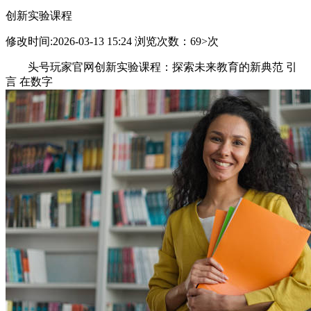
创新实验课程
修改时间:2026-03-13 15:24 浏览次数：69>次
头号玩家官网创新实验课程：探索未来教育的新典范 引
言 在数字